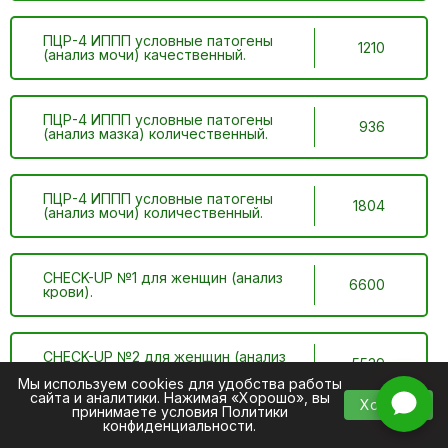
ПЦР-4 ИППП условные патогены
1210
(анализ мочи) качественный.
ПЦР-4 ИППП условные патогены
936
(анализ мазка) количественный.
ПЦР-4 ИППП условные патогены
1804
(анализ мочи) количественный.
CHECK-UP №1 для женщин (анализ
6600
крови).
CHECK-UP №2 для женщин (анализ
5539
мазка).
Мы используем cookies для удобства работы
сайта и аналитики. Нажимая «Хорошо», вы
Хорошо
принимаете условия
Политики
конфиденциальности
.
Адреногенитальный комплекс
(Избыток мужских гормонов у
1694