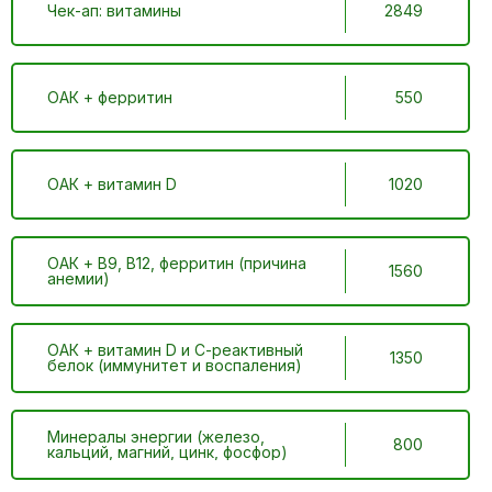
Чек-ап: витамины
2849
ОАК + ферритин
550
ОАК + витамин D
1020
ОАК + B9, B12, ферритин (причина
1560
анемии)
ОАК + витамин D и С-реактивный
1350
белок (иммунитет и воспаления)
Минералы энергии (железо,
800
кальций, магний, цинк, фосфор)