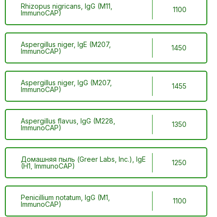
Rhizopus nigricans, IgG (M11,
1100
ImmunoCAP)
Aspergillus niger, IgE (M207,
1450
ImmunoCAP)
Aspergillus niger, IgG (M207,
1455
ImmunoCAP)
Aspergillus flavus, IgG (M228,
1350
ImmunoCAP)
Домашняя пыль (Greer Labs, Inc.), IgE
1250
(H1, ImmunoCAP)
Penicillium notatum, IgG (M1,
1100
ImmunoCAP)