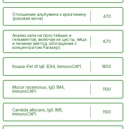
Отношение альбумина к креатинину
470
(разовая моча)
Анализ кала на простейших и
гельминтов, включая их цисты, яйца
870
и личинки (метод обогащения с
концентратом Parasep)
Кошка rFel d1 IgE (E94, ImmunoCAP)
1850
Mucor racemosus, IgG (M4,
1100
ImmunoCAP)
Candida albicans, IgG (M5,
1100
ImmunoCAP)